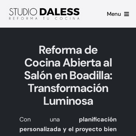
Saltar
Menu
al
contenido
Inicio
Reforma de
Proyectos
Cocina Abierta al
Casos de Éxito
Salón en Boadilla:
Transformación
Sobre mi
Luminosa
Contacto
Con una
planificación
Blog
personalizada y el proyecto bien