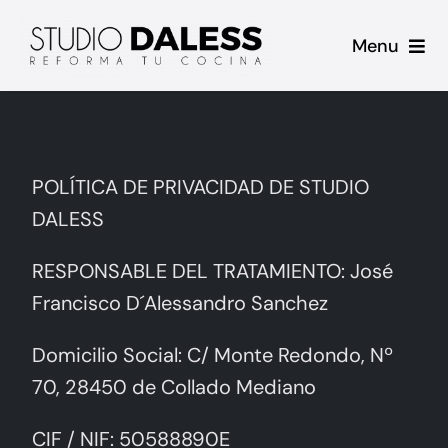
Saltar
Menu
al
contenido
Inicio
Proyectos
POLÍTICA DE PRIVACIDAD DE STUDIO
DALESS
Casos de Éxito
RESPONSABLE DEL TRATAMIENTO: José
Sobre mi
Francisco D´Alessandro Sanchez
Contacto
Domicilio Social: C/ Monte Redondo, Nº
70, 28450 de Collado Mediano
Blog
CIF / NIF: 50588890E