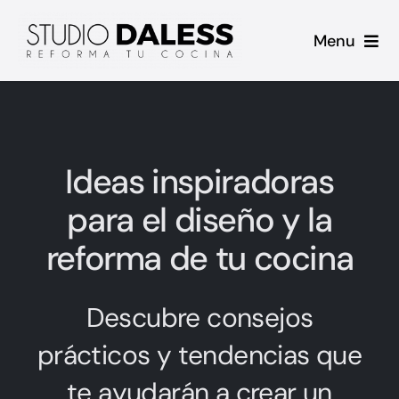
Saltar
Menu
al
contenido
Inicio
Proyectos
Ideas inspiradoras
Casos de Éxito
para el diseño y la
reforma de tu cocina
Sobre mi
Contacto
Descubre consejos
prácticos y tendencias que
Blog
te ayudarán a crear un