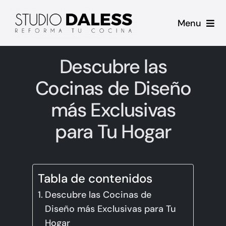
Saltar
Menu
al
contenido
Inicio
Descubre las
Proyectos
Cocinas de Diseño
más Exclusivas
Casos de Éxito
para Tu Hogar
Sobre mi
Contacto
Tabla de contenidos
Descubre las Cocinas de
Blog
Diseño más Exclusivas para Tu
Hogar