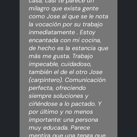
casa, casi te parece un
milagro que exista gente
como Jose al que se le nota
la vocación por su trabajo
inmediatamente . Estoy
encantada con mi cocina,
de hecho es la estancia que
más me gusta. Trabajo
impecable, cuidadoso,
también el de el otro Jose
(carpintero). Comunicación
perfecta, ofreciendo
siempre soluciones y
ciñéndose a lo pactado. Y
por último y no menos
importante: una persona
muy educada. Parece
mentira que una tenga que