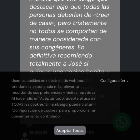
destacar algo que todas las
personas deberían de «traer
de casa», pero tristemente
no todos se comportan de
manera considerada con
sus congéneres. En
definitiva recomiendo
totalmente a José si
quieres una cocina bonita y
funcional y tratar con
Usamos cookies en nuestro sitio web para
Configuración
alguien que tiene muy
brindarle la experiencia más relevante
recordando sus preferencias y visitas repetidas.
buena disposición y no te
Al hacer clic en "Aceptar todo", acepta el uso de
genera quebraderos de
TODAS las cookies. Sin embargo, puede visitar
"Configuración de cookies" para proporcionar un
cabeza.”
consentimiento controlado.
Aceptar Todas
Isabel
,
Cliente