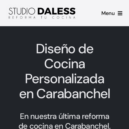
Saltar
Menu
al
contenido
Inicio
Diseño de
Proyectos
Cocina
Casos de Éxito
Personalizada
Sobre mi
en Carabanchel
Contacto
En nuestra última reforma
Blog
de cocina en Carabanchel,