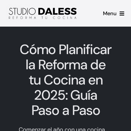
Saltar
Menu
al
contenido
Inicio
Cómo Planificar
Proyectos
la Reforma de
Casos de Éxito
tu Cocina en
Sobre mi
2025: Guía
Contacto
Paso a Paso
Blog
Comenzar el año con una cocina