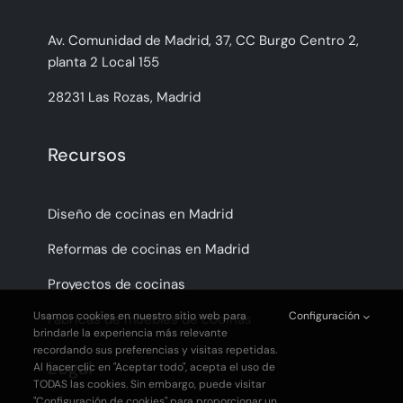
Av. Comunidad de Madrid, 37, CC Burgo Centro 2,
planta 2 Local 155
28231 Las Rozas, Madrid
Recursos
Diseño de cocinas en Madrid
Reformas de cocinas en Madrid
Proyectos de cocinas
Usamos cookies en nuestro sitio web para
Configuración
Fabricas de muebles de cocinas
brindarle la experiencia más relevante
recordando sus preferencias y visitas repetidas.
Legal
Al hacer clic en "Aceptar todo", acepta el uso de
TODAS las cookies. Sin embargo, puede visitar
"Configuración de cookies" para proporcionar un