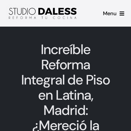
Saltar
Menu
al
contenido
Inicio
Increíble
Proyectos
Reforma
Casos de Éxito
Integral de Piso
Sobre mi
en Latina,
Contacto
Madrid:
Blog
¿Mereció la