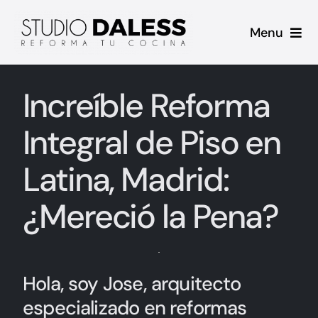
Saltar
Menu
al
contenido
Inicio
Increíble Reforma
Proyectos
Integral de Piso en
Casos de Éxito
Latina, Madrid:
Sobre mi
¿Mereció la Pena?
Contacto
Hola, soy Jose, arquitecto
Blog
especializado en reformas