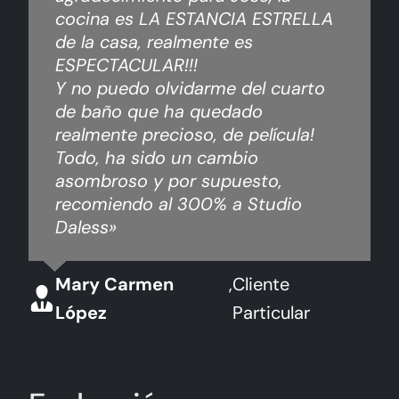
cocina es LA ESTANCIA ESTRELLA
de la casa, realmente es
ESPECTACULAR!!!
Y no puedo olvidarme del cuarto
de baño que ha quedado
realmente precioso, de película!
Todo, ha sido un cambio
asombroso y por supuesto,
recomiendo al 300% a Studio
Daless»
Mary Carmen
,
Cliente
López
Particular